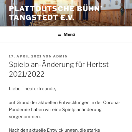
Zum
PLATTDÜTSCHE BÜHN'
Inhalt
TANGSTEDT E.V.
springen
Menü
VERÖFFENTLICHT
17. APRIL 2021
VON
ADMIN
AM
Spielplan-Änderung für Herbst
2021/2022
Liebe Theaterfreunde,
auf Grund der aktuellen Entwicklungen in der Corona-
Pandemie haben wir eine Spielplanänderung
vorgenommen.
Nach den aktuelle Entwicklungen, die starke